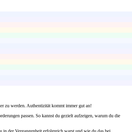
ter zu werden. Authentizität kommt immer gut an!
rderungen passen. So kannst du gezielt aufzeigen, warum du die
 in der Vergangenheit erfolgreich warst und wie du das bei