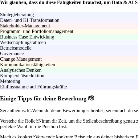
Wir glauben, dass du diese Fähigkeiten brauchst, um Data & AI S
Strategieberatung
Daten- und KI-Transformation
Stakeholder-Management
Programm- und Portfoliomanagement
Business Case Entwicklung
Wertschöpfungsrahmen
Betriebsmodelle
Governance
Change Management
Kommunikationsfähigkeiten
Analytisches Denken
Komplexitätsreduktion
Mentoring
Einflussnahme auf Führungskräfte
Einige Tipps für deine Bewerbung 🫡
Sei authentisch!:
Wenn du deine Bewerbung schreibst, sei einfach du sel
Verstehe die Rolle!:
Nimm dir Zeit, um die Stellenbeschreibung genau z
perfekte Wahl für die Position bist.
Mach es konkret!:
Verwende konkrete Beispiele aus deiner bisherigen B