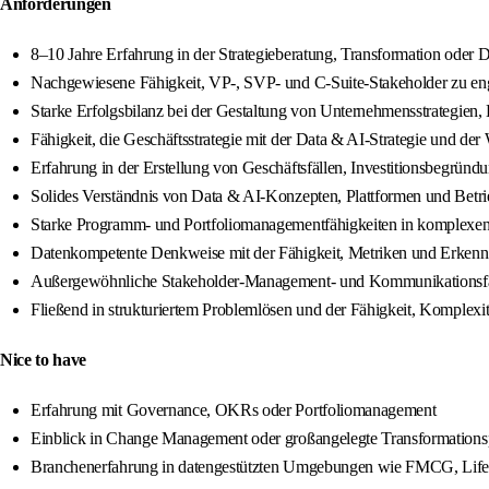
Anforderungen
8–10 Jahre Erfahrung in der Strategieberatung, Transformation oder 
Nachgewiesene Fähigkeit, VP-, SVP- und C-Suite-Stakeholder zu eng
Starke Erfolgsbilanz bei der Gestaltung von Unternehmensstrategie
Fähigkeit, die Geschäftsstrategie mit der Data & AI-Strategie und der
Erfahrung in der Erstellung von Geschäftsfällen, Investitionsbegrü
Solides Verständnis von Data & AI-Konzepten, Plattformen und Betr
Starke Programm- und Portfoliomanagementfähigkeiten in komplex
Datenkompetente Denkweise mit der Fähigkeit, Metriken und Erkennt
Außergewöhnliche Stakeholder-Management- und Kommunikationsfä
Fließend in strukturiertem Problemlösen und der Fähigkeit, Komplexit
Nice to have
Erfahrung mit Governance, OKRs oder Portfoliomanagement
Einblick in Change Management oder großangelegte Transformatio
Branchenerfahrung in datengestützten Umgebungen wie FMCG, Life S