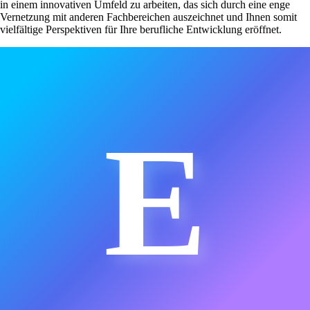
in einem innovativen Umfeld zu arbeiten, das sich durch eine enge
Vernetzung mit anderen Fachbereichen auszeichnet und Ihnen somit
vielfältige Perspektiven für Ihre berufliche Entwicklung eröffnet.
E