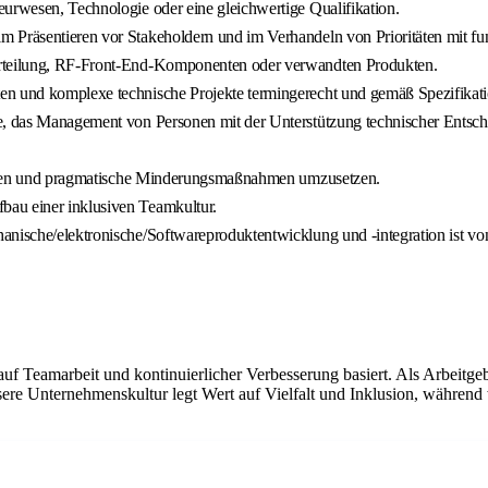
eurwesen, Technologie oder eine gleichwertige Qualifikation.
 Präsentieren vor Stakeholdern und im Verhandeln von Prioritäten mit fu
verteilung, RF-Front-End-Komponenten oder verwandten Produkten.
n und komplexe technische Projekte termingerecht und gemäß Spezifikatio
ge, das Management von Personen mit der Unterstützung technischer Entsch
izieren und pragmatische Minderungsmaßnahmen umzusetzen.
bau einer inklusiven Teamkultur.
nische/elektronische/Softwareproduktentwicklung und -integration ist von
auf Teamarbeit und kontinuierlicher Verbesserung basiert. Als Arbeitge
re Unternehmenskultur legt Wert auf Vielfalt und Inklusion, während 