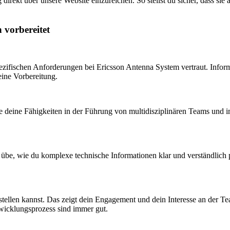
irekt über unsere Website einzureichen. So stellst du sicher, dass sie 
 vorbereitet
pezifischen Anforderungen bei Ericsson Antenna System vertraut. Infor
eine Vorbereitung.
ie deine Fähigkeiten in der Führung von multidisziplinären Teams und 
 übe, wie du komplexe technische Informationen klar und verständlich pr
 stellen kannst. Das zeigt dein Engagement und dein Interesse an der
wicklungsprozess sind immer gut.