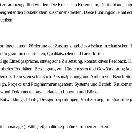
keit zusammengeführt werden. Die Rolle ist in Rosenheim, Deutschland, ang
ergreifenden Stakeholdern zusammenarbeiten. Diese Führungsrolle hat echt
treiben.
von Ingenieuren; Förderung der Zusammenarbeit zwischen mechanischen, RF
 Programmmeilensteinen, Qualitätszielen und Lieferfristen.
ige Einzelgespräche, strategische Zielsetzung, konstruktives Feedback,
ischer Prioritäten, Beseitigung von Hindernissen und Gewährleistung konsi
äten des Teams, einschließlich Personalplanung und Aufbau von Bench Stre
tdesign, Projekt- und Programmmanagement, Systeme und Betrieb; Risik
ce- und Dokumentationsstandards in Laboren und Büros.
(Entwicklungsabläufe, Designüberprüfungen, Verifizierung, funktionsüber
enmanager); Fähigkeit, multidisziplinäre Gruppen zu leiten.