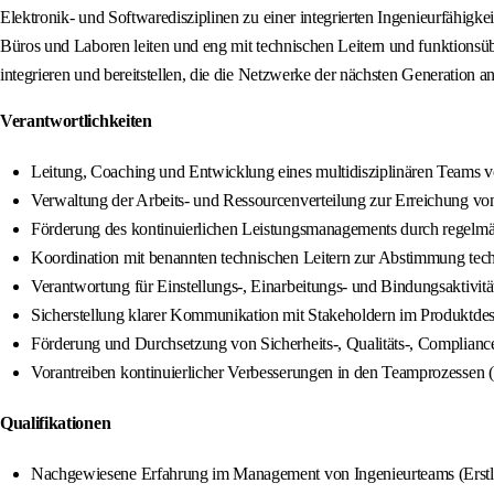
Elektronik- und Softwaredisziplinen zu einer integrierten Ingenieurfähig
Büros und Laboren leiten und eng mit technischen Leitern und funktionsüb
integrieren und bereitstellen, die die Netzwerke der nächsten Generation an
Verantwortlichkeiten
Leitung, Coaching und Entwicklung eines multidisziplinären Teams 
Verwaltung der Arbeits- und Ressourcenverteilung zur Erreichung von
Förderung des kontinuierlichen Leistungsmanagements durch regelmäß
Koordination mit benannten technischen Leitern zur Abstimmung techn
Verantwortung für Einstellungs-, Einarbeitungs- und Bindungsaktivit
Sicherstellung klarer Kommunikation mit Stakeholdern im Produk
Förderung und Durchsetzung von Sicherheits-, Qualitäts-, Complian
Vorantreiben kontinuierlicher Verbesserungen in den Teamprozessen 
Qualifikationen
Nachgewiesene Erfahrung im Management von Ingenieurteams (Erstlini