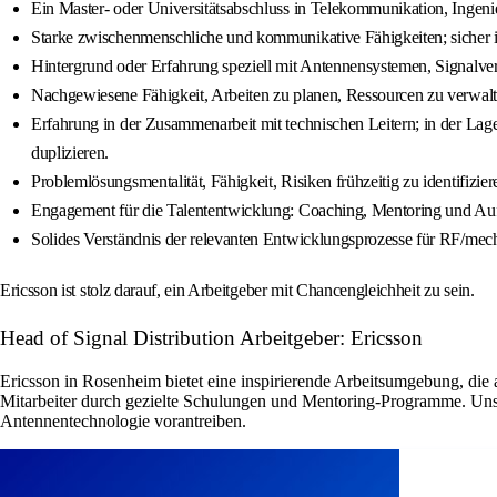
Ein Master- oder Universitätsabschluss in Telekommunikation, Ingeni
Starke zwischenmenschliche und kommunikative Fähigkeiten; sicher im
Hintergrund oder Erfahrung speziell mit Antennensystemen, Signal
Nachgewiesene Fähigkeit, Arbeiten zu planen, Ressourcen zu verwalte
Erfahrung in der Zusammenarbeit mit technischen Leitern; in der La
duplizieren.
Problemlösungsmentalität, Fähigkeit, Risiken frühzeitig zu identif
Engagement für die Talententwicklung: Coaching, Mentoring und Auf
Solides Verständnis der relevanten Entwicklungsprozesse für RF/mecha
Ericsson ist stolz darauf, ein Arbeitgeber mit Chancengleichheit zu sein.
Head of Signal Distribution Arbeitgeber: Ericsson
Ericsson in Rosenheim bietet eine inspirierende Arbeitsumgebung, die 
Mitarbeiter durch gezielte Schulungen und Mentoring-Programme. Unse
Antennentechnologie vorantreiben.