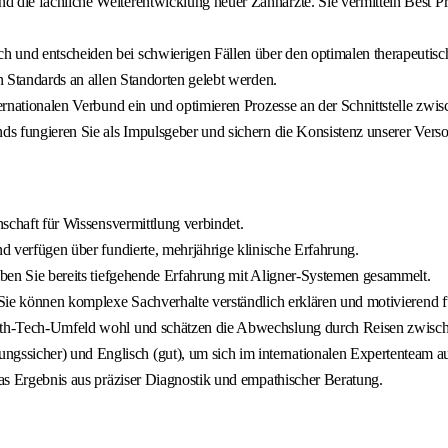
 die fachliche Weiterentwicklung neuer Zahnärzte. Sie vermitteln Best Pra
h und entscheiden bei schwierigen Fällen über den optimalen therapeuti
en Standards an allen Standorten gelebt werden.
ternationalen Verbund ein und optimieren Prozesse an der Schnittstelle zwi
nds fungieren Sie als Impulsgeber und sichern die Konsistenz unserer Verso
nschaft für Wissensvermittlung verbindet.
nd verfügen über fundierte, mehrjährige klinische Erfahrung.
haben Sie bereits tiefgehende Erfahrung mit Aligner‑Systemen gesammelt.
. Sie können komplexe Sachverhalte verständlich erklären und motivierend f
ealth-Tech‑Umfeld wohl und schätzen die Abwechslung durch Reisen zwisch
ssicher) und Englisch (gut), um sich im internationalen Expertenteam a
das Ergebnis aus präziser Diagnostik und empathischer Beratung.