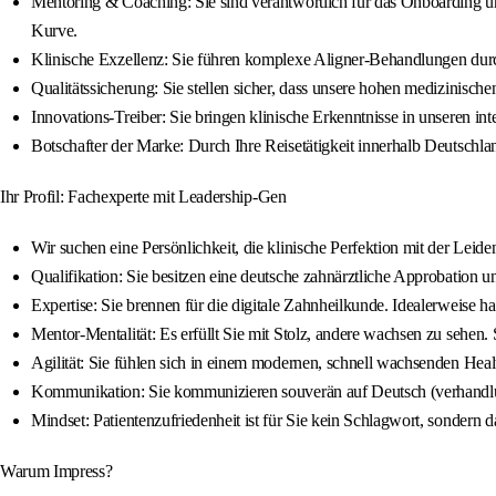
Mentoring & Coaching: Sie sind verantwortlich für das Onboarding und
Kurve.
Klinische Exzellenz: Sie führen komplexe Aligner‑Behandlungen durc
Qualitätssicherung: Sie stellen sicher, dass unsere hohen medizinisch
Innovations‑Treiber: Sie bringen klinische Erkenntnisse in unseren in
Botschafter der Marke: Durch Ihre Reisetätigkeit innerhalb Deutschla
Ihr Profil: Fachexperte mit Leadership‑Gen
Wir suchen eine Persönlichkeit, die klinische Perfektion mit der Leide
Qualifikation: Sie besitzen eine deutsche zahnärztliche Approbation u
Expertise: Sie brennen für die digitale Zahnheilkunde. Idealerweise 
Mentor‑Mentalität: Es erfüllt Sie mit Stolz, andere wachsen zu sehen
Agilität: Sie fühlen sich in einem modernen, schnell wachsenden H
Kommunikation: Sie kommunizieren souverän auf Deutsch (verhandlung
Mindset: Patientenzufriedenheit ist für Sie kein Schlagwort, sondern 
Warum Impress?