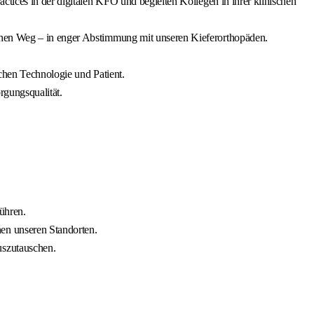
ctices in der digitalen KFO und begleiten Kollegen in ihrer klinischen
schen Weg – in enger Abstimmung mit unseren Kieferorthopäden.
schen Technologie und Patient.
rgungsqualität.
ühren.
en unseren Standorten.
uszutauschen.