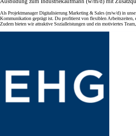
Ausbildung zum Industriekaufmann (w/m/d) mit Zusatzqua
Als Projektmanager Digitalisierung Marketing & Sales (m/w/d) in unse
Kommunikation geprägt ist. Du profitierst von flexiblen Arbeitszeite
Zudem bieten wir attraktive Sozialleistungen und ein motiviertes Te