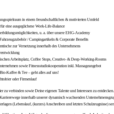
ungsspielraum in einem freundschaftlichen & motivierten Umfeld
 für eine ausgeglichene Work-Life-Balance
eiterbildungsmöglichkeiten, u. a. über unsere EHG-Academy
n Fahrzeugzubehör / Campingartikeln & Corporate Benefits
mmtische zur Vernetzung innerhalb des Unternehmens
erentwicklung
chen Arbeitsplatz, Coffee Stops, Creative- & Deep-Working-Rooms
ternehmen sowie Fitnessstudiokooperation inkl. Massageangebot
Bio-Kaffee & Tee – geht alles auf uns!
tsfeier oder Firmenlauf
nder zu verbinden sowie Deine eigenen Talente und Interessen zu entdecken
 Karrierewege innerhalb unserer dynamisch wachsenden Unternehmensgrup
rlagen (Lebenslauf, (kurzes) Anschreiben und letzten Schulzeugnisse) se