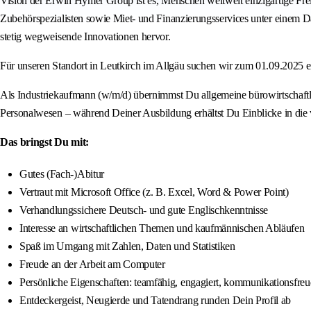
Vision der Erwin Hymer Group ist es, Menschen weltweit einzigartige Frei
Zubehörspezialisten sowie Miet- und Finanzierungsservices unter einem 
stetig wegweisende Innovationen hervor.
Für unseren Standort in Leutkirch im Allgäu suchen wir zum 01.09.2025 e
Als Industriekaufmann (w/m/d) übernimmst Du allgemeine bürowirtschaftl
Personalwesen – während Deiner Ausbildung erhältst Du Einblicke in die
Das bringst Du mit:
Gutes (Fach-)Abitur
Vertraut mit Microsoft Office (z. B. Excel, Word & Power Point)
Verhandlungssichere Deutsch- und gute Englischkenntnisse
Interesse an wirtschaftlichen Themen und kaufmännischen Abläufen
Spaß im Umgang mit Zahlen, Daten und Statistiken
Freude an der Arbeit am Computer
Persönliche Eigenschaften: teamfähig, engagiert, kommunikationsfreu
Entdeckergeist, Neugierde und Tatendrang runden Dein Profil ab