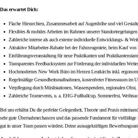
Das erwartet Dich:
Flache Hierarchien, Zusammenarbeit auf Augenhöhe und viel Gestalt
Flexibles & mobiles Arbeiten im Rahmen unserer Standortregelungen
Zahlreiche interne als auch externe individuelle Entwicklungs- & W
Attraktive Mitarbeiter-Rabatte bei der Fahrzeugmiete, beim Kauf vo
Einführungsveranstaltung für neue Praktikanten und Praktikantensta
Transparentes Feedbacksystem zur Förderung der individuellen Weit
Hochmodernes New Work Büro im Herzen Leutkirchs inkl. ergonomis
Regelmäßige Gesundheitsmaßnahmen, kostenfreier Fitnessraum im Un
Verpflegung durch Müslistationen, Wasserspendern, regionalen Obst, 
Zahlreiche Teamevents, u. a. EHG-Fußballcup, Sommerfest, Weihnach
Bei uns erhältst Du die perfekte Gelegenheit, Theorie und Praxis miteina
sehr gute Übernahmechancen und das passende Fundament für vielfältige
gut in unser Team passen würdest. Deine aussagekräftigen Bewerbungsunte