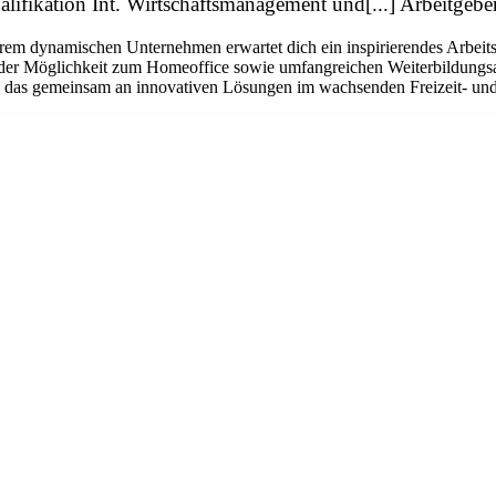
lifikation Int. Wirtschaftsmanagement und[...] Arbeitge
rem dynamischen Unternehmen erwartet dich ein inspirierendes Arbeits
n, der Möglichkeit zum Homeoffice sowie umfangreichen Weiterbildungsa
am, das gemeinsam an innovativen Lösungen im wachsenden Freizeit- un