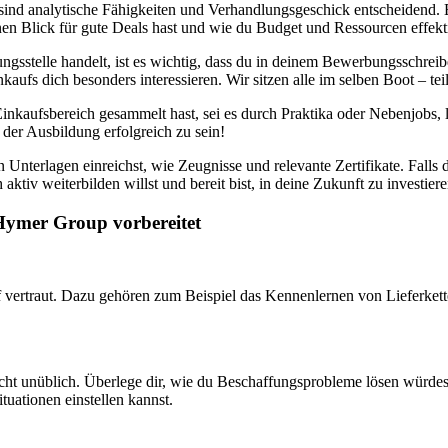
ind analytische Fähigkeiten und Verhandlungsgeschick entscheidend.
nen Blick für gute Deals hast und wie du Budget und Ressourcen effek
ngsstelle handelt, ist es wichtig, dass du in deinem Bewerbungsschrei
ufs dich besonders interessieren. Wir sitzen alle im selben Boot – tei
Einkaufsbereich gesammelt hast, sei es durch Praktika oder Nebenjobs, 
 der Ausbildung erfolgreich zu sein!
 Unterlagen einreichst, wie Zeugnisse und relevante Zertifikate. Falls
 aktiv weiterbilden willst und bereit bist, in deine Zukunft zu inves
 Hymer Group vorbereitet
vertraut. Dazu gehören zum Beispiel das Kennenlernen von Lieferkette
icht unüblich. Überlege dir, wie du Beschaffungsprobleme lösen würdes
tuationen einstellen kannst.