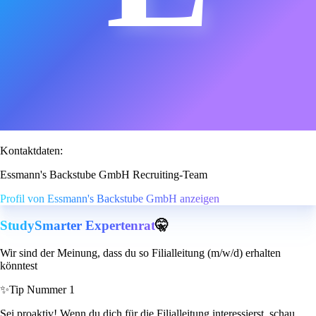
Kontaktdaten:
Essmann's Backstube GmbH Recruiting-Team
Profil von Essmann's Backstube GmbH anzeigen
StudySmarter Expertenrat
🤫
Wir sind der Meinung, dass du so Filialleitung (m/w/d) erhalten
könntest
✨
Tip Nummer 1
Sei proaktiv! Wenn du dich für die Filialleitung interessierst, schau