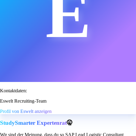
E
Kontaktdaten:
Eswelt Recruiting-Team
Profil von Eswelt anzeigen
StudySmarter Expertenrat
🤫
Wir sind der Meinung, dass du so SAP Lead Logistic Consultant