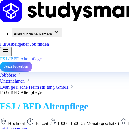
Alles für deine Karriere
Für Arbeitgeber
Job finden
FSJ / BFD Altenpflege
Jetzt bewerben
Jobbörse
Unternehmen
Evan ge li sche Heim stif tung GmbH
FSJ / BFD Altenpflege
FSJ / BFD Altenpflege
Hochdorf
Teilzeit
1000 - 1500 € / Monat (geschätzt)
Jetzt bewerben