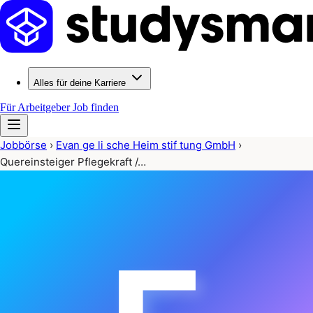
Alles für deine Karriere
Für Arbeitgeber
Job finden
Jobbörse
›
Evan ge li sche Heim stif tung GmbH
›
Quereinsteiger Pflegekraft /…