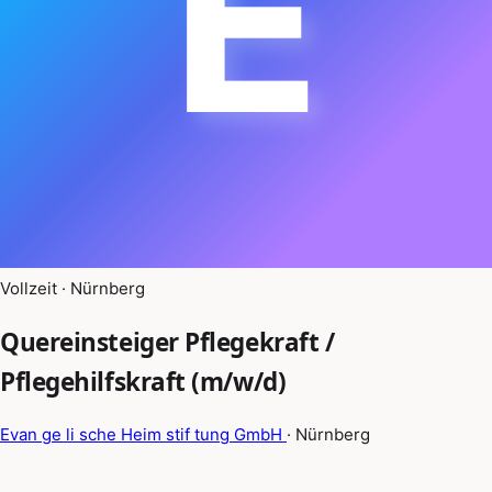
E
Vollzeit · Nürnberg
Quereinsteiger Pflegekraft /
Pflegehilfskraft (m/w/d)
Evan ge li sche Heim stif tung GmbH
· Nürnberg