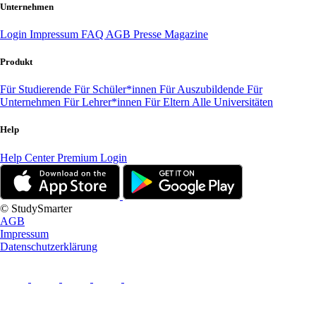
Unternehmen
Login
Impressum
FAQ
AGB
Presse
Magazine
Produkt
Für Studierende
Für Schüler*innen
Für Auszubildende
Für
Unternehmen
Für Lehrer*innen
Für Eltern
Alle Universitäten
Help
Help Center
Premium Login
© StudySmarter
AGB
Impressum
Datenschutzerklärung