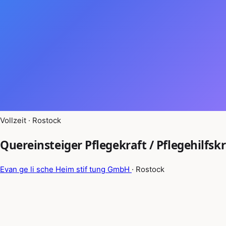
Vollzeit · Rostock
Quereinsteiger Pflegekraft / Pflegehilfsk
Evan ge li sche Heim stif tung GmbH
· Rostock