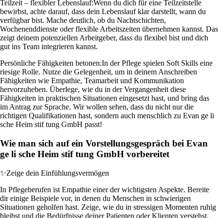
Teilzeit – flexibler Lebenslauf:
Wenn du dich für eine Teilzeitstelle
bewirbst, achte darauf, dass dein Lebenslauf klar darstellt, wann du
verfügbar bist. Mache deutlich, ob du Nachtschichten,
Wochenenddienste oder flexible Arbeitszeiten übernehmen kannst. Das
zeigt deinem potenziellen Arbeitgeber, dass du flexibel bist und dich
gut ins Team integrieren kannst.
Persönliche Fähigkeiten betonen:
In der Pflege spielen Soft Skills eine
riesige Rolle. Nutze die Gelegenheit, um in deinem Anschreiben
Fähigkeiten wie Empathie, Teamarbeit und Kommunikation
hervorzuheben. Überlege, wie du in der Vergangenheit diese
Fähigkeiten in praktischen Situationen eingesetzt hast, und bring das
im Antrag zur Sprache. Wir wollen sehen, dass du nicht nur die
richtigen Qualifikationen hast, sondern auch menschlich zu Evan ge li
sche Heim stif tung GmbH passt!
Wie man sich auf ein Vorstellungsgespräch bei Evan
ge li sche Heim stif tung GmbH vorbereitet
✨
Zeige dein Einfühlungsvermögen
In Pflegeberufen ist Empathie einer der wichtigsten Aspekte. Bereite
dir einige Beispiele vor, in denen du Menschen in schwierigen
Situationen geholfen hast. Zeige, wie du in stressigen Momenten ruhig
bleibst und die Bedürfnisse deiner Patienten oder Klienten verstehst.