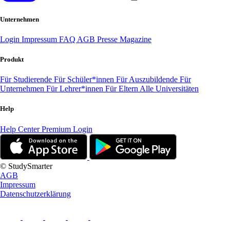
Unternehmen
Login
Impressum
FAQ
AGB
Presse
Magazine
Produkt
Für Studierende
Für Schüler*innen
Für Auszubildende
Für
Unternehmen
Für Lehrer*innen
Für Eltern
Alle Universitäten
Help
Help Center
Premium Login
© StudySmarter
AGB
Impressum
Datenschutzerklärung