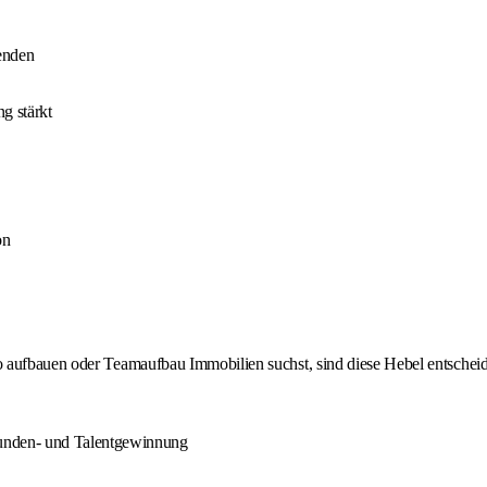
enden
g stärkt
on
o aufbauen oder Teamaufbau Immobilien suchst, sind diese Hebel entschei
unden- und Talentgewinnung