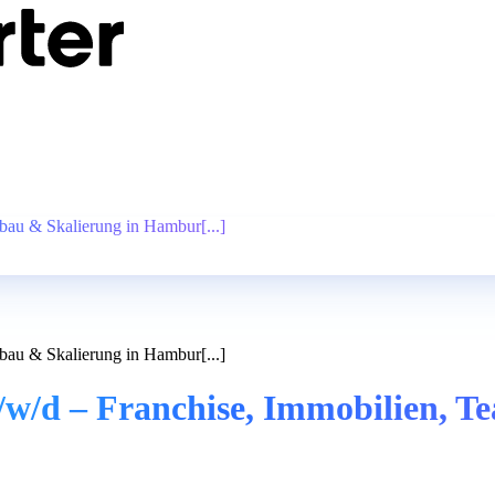
fbau & Skalierung in Hambur[...]
fbau & Skalierung in Hambur[...]
m/w/d – Franchise, Immobilien, 