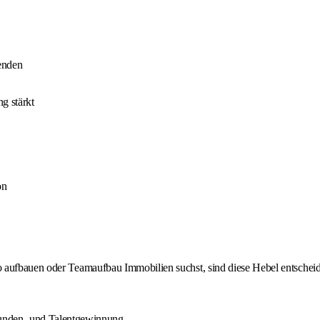
enden
g stärkt
on
o aufbauen oder Teamaufbau Immobilien suchst, sind diese Hebel entschei
unden- und Talentgewinnung