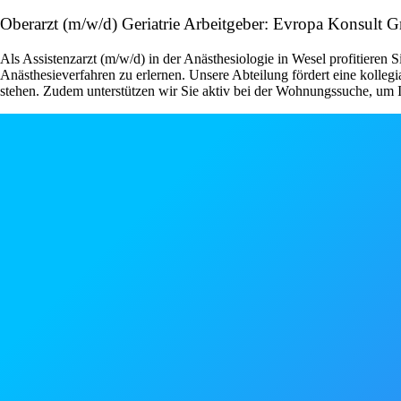
Oberarzt (m/w/d) Geriatrie Arbeitgeber: Evropa Konsult
Als Assistenzarzt (m/w/d) in der Anästhesiologie in Wesel profitieren
Anästhesieverfahren zu erlernen. Unsere Abteilung fördert eine kolle
stehen. Zudem unterstützen wir Sie aktiv bei der Wohnungssuche, um I