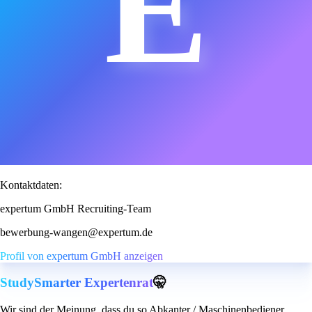
E
Kontaktdaten:
expertum GmbH Recruiting-Team
bewerbung-wangen@expertum.de
Profil von expertum GmbH anzeigen
StudySmarter Expertenrat
🤫
Wir sind der Meinung, dass du so Abkanter / Maschinenbediener