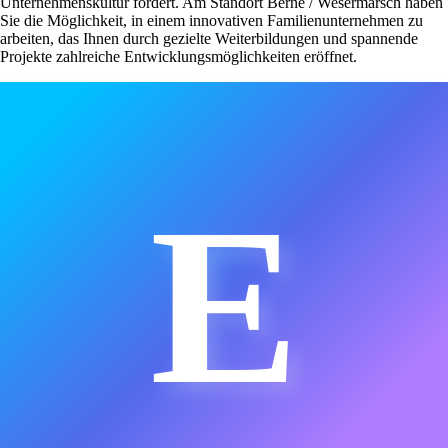
Unternehmenskultur fördert. Am Standort Berne / Wesermarsch haben
Sie die Möglichkeit, in einem innovativen Familienunternehmen zu
arbeiten, das Ihnen durch gezielte Weiterbildungen und spannende
Projekte zahlreiche Entwicklungsmöglichkeiten eröffnet.
E