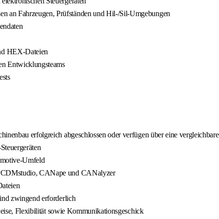
elektronischen Steuergeräten
en an Fahrzeugen, Prüfständen und Hil-/Sil-Umgebungen
tendaten
und HEX-Dateien
len Entwicklungsteams
ests
hinenbau erfolgreich abgeschlossen oder verfügen über eine vergleichbare
-Steuergeräten
tomotive-Umfeld
tor vCDMstudio, CANape und CANalyzer
ateien
ind zwingend erforderlich
sweise, Flexibilität sowie Kommunikationsgeschick