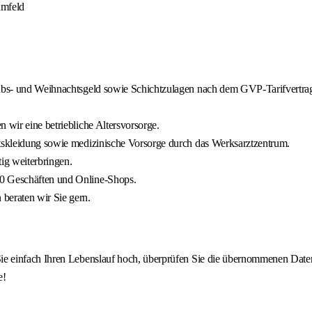
umfeld
laubs- und Weihnachtsgeld sowie Schichtzulagen nach dem GVP-Tarifvertra
 wir eine betriebliche Altersvorsorge.
itskleidung sowie medizinische Vorsorge durch das Werksarztzentrum.
tig weiterbringen.
00 Geschäften und Online-Shops.
beraten wir Sie gern.
 einfach Ihren Lebenslauf hoch, überprüfen Sie die übernommenen Daten u
e!