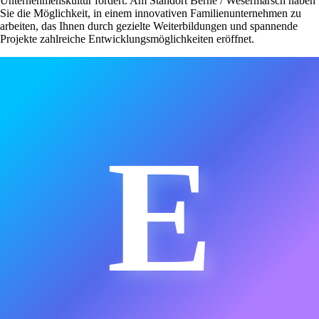
Unternehmenskultur fördert. Am Standort Berne / Wesermarsch haben
Sie die Möglichkeit, in einem innovativen Familienunternehmen zu
arbeiten, das Ihnen durch gezielte Weiterbildungen und spannende
Projekte zahlreiche Entwicklungsmöglichkeiten eröffnet.
E