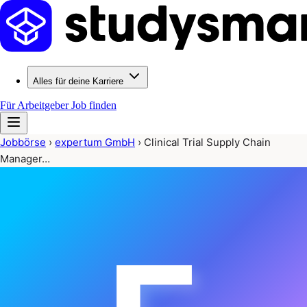
Alles für deine Karriere
Für Arbeitgeber
Job finden
Jobbörse
›
expertum GmbH
›
Clinical Trial Supply Chain
Manager…