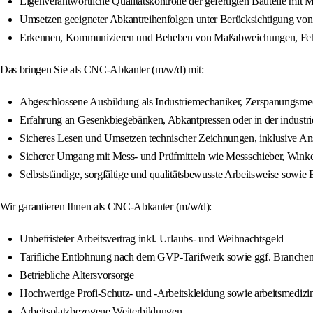
Eigenverantwortliche Qualitätskontrolle der gefertigten Bauteile mit
Umsetzen geeigneter Abkantreihenfolgen unter Berücksichtigung von 
Erkennen, Kommunizieren und Beheben von Maßabweichungen, Fehle
Das bringen Sie als CNC-Abkanter (m/w/d) mit:
Abgeschlossene Ausbildung als Industriemechaniker, Zerspanungsmec
Erfahrung an Gesenkbiegebänken, Abkantpressen oder in der industri
Sicheres Lesen und Umsetzen technischer Zeichnungen, inklusive A
Sicherer Umgang mit Mess- und Prüfmitteln wie Messschieber, Wink
Selbstständige, sorgfältige und qualitätsbewusste Arbeitsweise sowie 
Wir garantieren Ihnen als CNC-Abkanter (m/w/d):
Unbefristeter Arbeitsvertrag inkl. Urlaubs- und Weihnachtsgeld
Tarifliche Entlohnung nach dem GVP-Tarifwerk sowie ggf. Branche
Betriebliche Altersvorsorge
Hochwertige Profi-Schutz- und -Arbeitskleidung sowie arbeitsmedizi
Arbeitsplatzbezogene Weiterbildungen