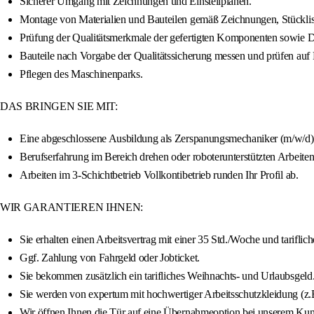
Sicherer Umgang mit Zeichnungen und Einstellplänen.
Montage von Materialien und Bauteilen gemäß Zeichnungen, Stückli
Prüfung der Qualitätsmerkmale der gefertigten Komponenten sowie 
Bauteile nach Vorgabe der Qualitätssicherung messen und prüfen auf M
Pflegen des Maschinenparks.
DAS BRINGEN SIE MIT:
Eine abgeschlossene Ausbildung als Zerspanungsmechaniker (m/w/d) 
Berufserfahrung im Bereich drehen oder roboterunterstützten Arbeiten
Arbeiten im 3-Schichtbetrieb Vollkontibetrieb runden Ihr Profil ab.
WIR GARANTIEREN IHNEN:
Sie erhalten einen Arbeitsvertrag mit einer 35 Std./Woche und tarifl
Ggf. Zahlung von Fahrgeld oder Jobticket.
Sie bekommen zusätzlich ein tarifliches Weihnachts- und Urlaubsgeld
Sie werden von expertum mit hochwertiger Arbeitsschutzkleidung (z.B.
Wir öffnen Ihnen die Tür auf eine Übernahmeoption bei unserem Ku