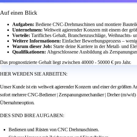
Auf einen Blick
Aufgaben:
Bediene CNC-Drehmaschinen und montiere Bauteil
Unternehmen:
Weltweit agierender Konzern mit einem der größ
Vorteile:
Tarifliches Gehalt, Branchenzuschläge, Weihnachts- u
Weitere Informationen:
Einfacher Bewerbungsprozess – wenige
Warum dieser Job:
Starte deine Karriere in der Metall- und El
Qualifikationen:
Abgeschlossene Ausbildung als Zerspanungsme
Das prognostizierte Gehalt liegt zwischen 40000 - 50000 € pro Jahr.
HIER WERDEN SIE ARBEITEN:
Unser Kunde ist ein weltweit agierender Konzern und einer der größten Ar
sofort mehrere CNC-Bediener | Zerspanungsmechaniker | Dreher (m/w/d) od
Übernahmeoption.
DIES SIND IHRE AUFGABEN:
Bedienen und Rüsten von CNC Drehmaschinen.