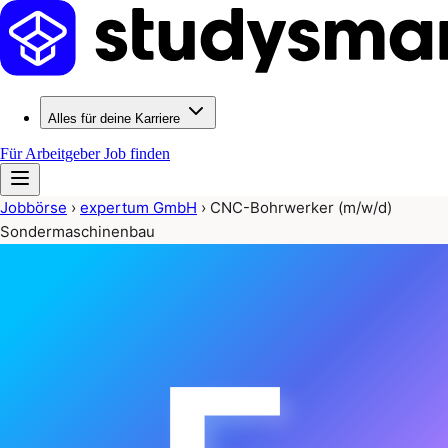
Alles für deine Karriere
Für Arbeitgeber
Job finden
Jobbörse
›
expertum GmbH
›
CNC-Bohrwerker (m/w/d)
Sondermaschinenbau