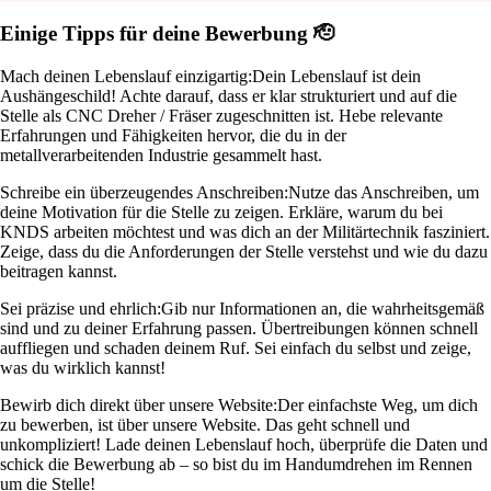
Einige Tipps für deine Bewerbung 🫡
Mach deinen Lebenslauf einzigartig:
Dein Lebenslauf ist dein
Aushängeschild! Achte darauf, dass er klar strukturiert und auf die
Stelle als CNC Dreher / Fräser zugeschnitten ist. Hebe relevante
Erfahrungen und Fähigkeiten hervor, die du in der
metallverarbeitenden Industrie gesammelt hast.
Schreibe ein überzeugendes Anschreiben:
Nutze das Anschreiben, um
deine Motivation für die Stelle zu zeigen. Erkläre, warum du bei
KNDS arbeiten möchtest und was dich an der Militärtechnik fasziniert.
Zeige, dass du die Anforderungen der Stelle verstehst und wie du dazu
beitragen kannst.
Sei präzise und ehrlich:
Gib nur Informationen an, die wahrheitsgemäß
sind und zu deiner Erfahrung passen. Übertreibungen können schnell
auffliegen und schaden deinem Ruf. Sei einfach du selbst und zeige,
was du wirklich kannst!
Bewirb dich direkt über unsere Website:
Der einfachste Weg, um dich
zu bewerben, ist über unsere Website. Das geht schnell und
unkompliziert! Lade deinen Lebenslauf hoch, überprüfe die Daten und
schick die Bewerbung ab – so bist du im Handumdrehen im Rennen
um die Stelle!