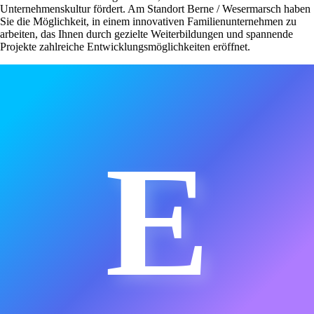
Unternehmenskultur fördert. Am Standort Berne / Wesermarsch haben
Sie die Möglichkeit, in einem innovativen Familienunternehmen zu
arbeiten, das Ihnen durch gezielte Weiterbildungen und spannende
Projekte zahlreiche Entwicklungsmöglichkeiten eröffnet.
E