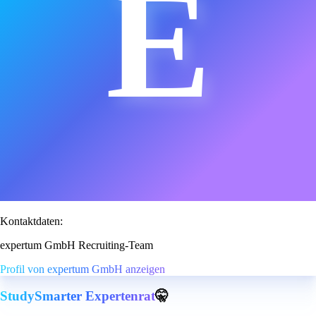
E
Kontaktdaten:
expertum GmbH Recruiting-Team
Profil von expertum GmbH anzeigen
StudySmarter Expertenrat
🤫