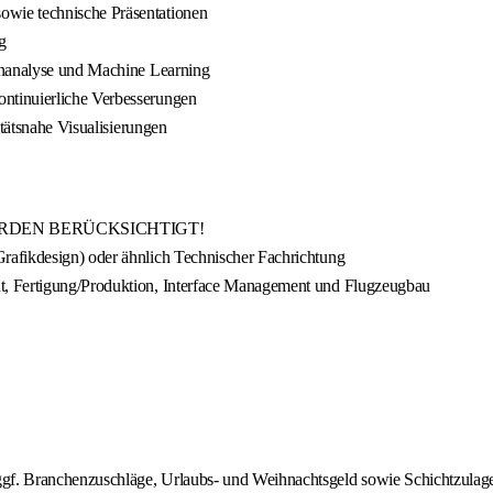
wie technische Präsentationen
ng
enanalyse und Machine Learning
ntinuierliche Verbesserungen
itätsnahe Visualisierungen
RDEN BERÜCKSICHTIGT!
rafikdesign) oder ähnlich Technischer Fachrichtung
t, Fertigung/Produktion, Interface Management und Flugzeugbau
ranchenzuschläge, Urlaubs- und Weihnachtsgeld sowie Schichtzulagen nac