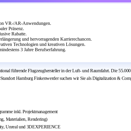
 von VR-/AR-Anwendungen.
aler Präsenz.
lusive Rabatte.
 Verlängerung und hervorragenden Karrierechancen.
ovativen Technologien und kreativen Lösungen.
indestens 3 Jahre Berufserfahrung.
l führende Flugzeughersteller in der Luft- und Raumfahrt. Die 55.000 M
n Standort Hamburg Finkenwerder suchen wir Sie als Digitalization & Comput
ogramme inkl. Projektmanagement
, Materialien, Rendering)
Unity, Unreal und 3DEXPERIENCE