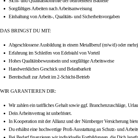
Sicht- und Qualitätskontrolle der bearbeiteten Bauteile
Sorgfältiges Arbeiten nach Arbeitsanweisung
Einhaltung von Arbeits-, Qualitäts- und Sicherheitsvorgaben
DAS BRINGST DU MIT:
Abgeschlossene Ausbildung in einem Metallberuf (m/w/d) oder mehrjä
Erfahrung im Schleifen von Edelstahl von Vorteil
Hohes Qualitätsbewusstsein und sorgfältige Arbeitsweise
Handwerkliches Geschick und Belastbarkeit
Bereitschaft zur Arbeit im 2-Schicht-Betrieb
WIR GARANTIEREN DIR:
Wir zahlen ein tarifliches Gehalt sowie ggf. Branchenzuschläge, Ur
Dein Arbeitsvertrag ist unbefristet.
In Kooperation mit der Allianz und der Nürnberger Versicherung bieten
Du erhältst eine hochwertige Profi-Ausstattung an Schutz- und Arbei
Bei Bedarf finanzieren wir individuelle Fortbildungen, die Dich langfr