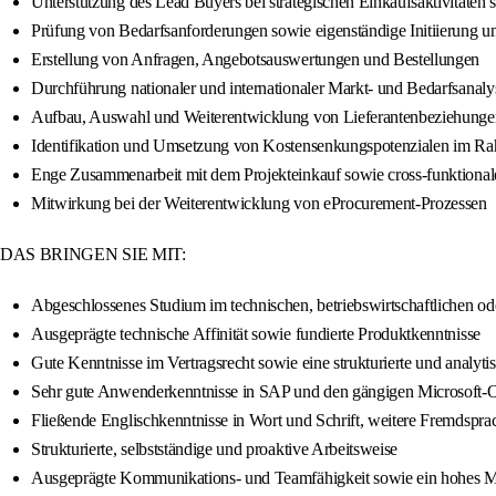
Unterstützung des Lead Buyers bei strategischen Einkaufsaktivitäten 
Prüfung von Bedarfsanforderungen sowie eigenständige Initiierung 
Erstellung von Anfragen, Angebotsauswertungen und Bestellungen
Durchführung nationaler und internationaler Markt- und Bedarfsanaly
Aufbau, Auswahl und Weiterentwicklung von Lieferantenbeziehunge
Identifikation und Umsetzung von Kostensenkungspotenzialen im Ra
Enge Zusammenarbeit mit dem Projekteinkauf sowie cross-funktiona
Mitwirkung bei der Weiterentwicklung von eProcurement-Prozessen
DAS BRINGEN SIE MIT:
Abgeschlossenes Studium im technischen, betriebswirtschaftlichen ode
Ausgeprägte technische Affinität sowie fundierte Produktkenntnisse
Gute Kenntnisse im Vertragsrecht sowie eine strukturierte und analyt
Sehr gute Anwenderkenntnisse in SAP und den gängigen Microsoft
Fließende Englischkenntnisse in Wort und Schrift, weitere Fremdsprac
Strukturierte, selbstständige und proaktive Arbeitsweise
Ausgeprägte Kommunikations- und Teamfähigkeit sowie ein hohes 