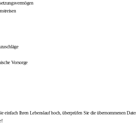
hsetzungsvermögen
nstreisen
nzuschläge
nische Vorsorge
 einfach Ihren Lebenslauf hoch, überprüfen Sie die übernommenen Daten u
e!