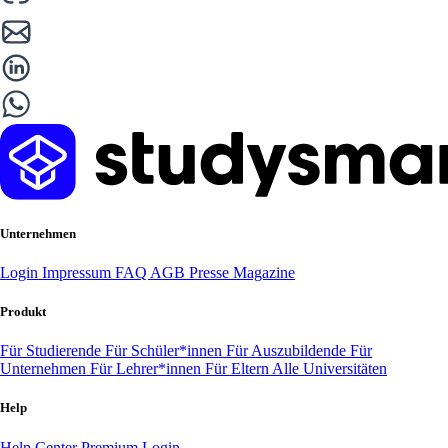
Unternehmen
Login
Impressum
FAQ
AGB
Presse
Magazine
Produkt
Für Studierende
Für Schüler*innen
Für Auszubildende
Für
Unternehmen
Für Lehrer*innen
Für Eltern
Alle Universitäten
Help
Help Center
Premium Login