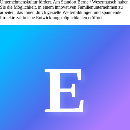
Unternehmenskultur fördert. Am Standort Berne / Wesermarsch haben
Sie die Möglichkeit, in einem innovativen Familienunternehmen zu
arbeiten, das Ihnen durch gezielte Weiterbildungen und spannende
Projekte zahlreiche Entwicklungsmöglichkeiten eröffnet.
E