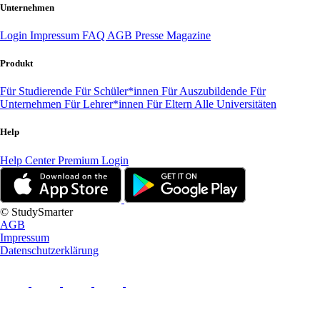
Unternehmen
Login
Impressum
FAQ
AGB
Presse
Magazine
Produkt
Für Studierende
Für Schüler*innen
Für Auszubildende
Für
Unternehmen
Für Lehrer*innen
Für Eltern
Alle Universitäten
Help
Help Center
Premium Login
© StudySmarter
AGB
Impressum
Datenschutzerklärung