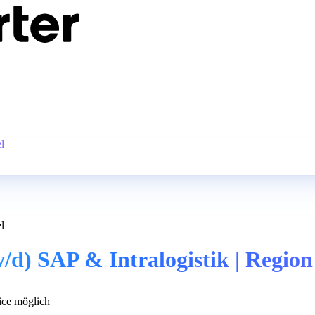
l
l
/d) SAP & Intralogistik | Region
ce möglich