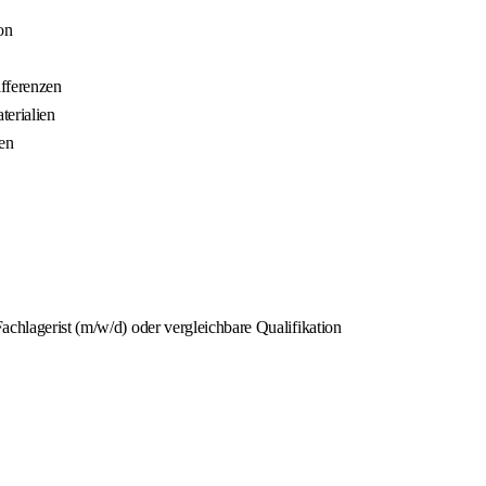
on
fferenzen
erialien
en
achlagerist (m/w/d) oder vergleichbare Qualifikation