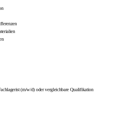
on
fferenzen
erialien
en
achlagerist (m/w/d) oder vergleichbare Qualifikation