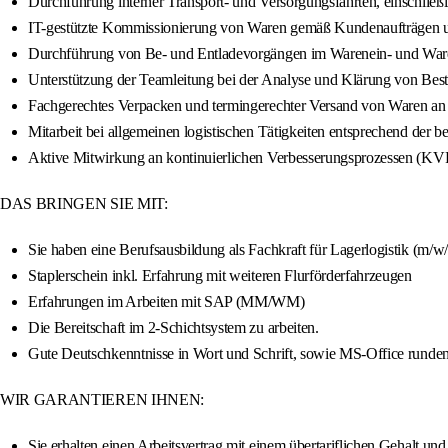
Durchführung interner Transport- und Versorgungsfahrten, einschließl
IT-gestützte Kommissionierung von Waren gemäß Kundenaufträgen u
Durchführung von Be- und Entladevorgängen im Warenein- und Wa
Unterstützung der Teamleitung bei der Analyse und Klärung von Be
Fachgerechtes Verpacken und termingerechter Versand von Waren an
Mitarbeit bei allgemeinen logistischen Tätigkeiten entsprechend der 
Aktive Mitwirkung an kontinuierlichen Verbesserungsprozessen (KVP)
DAS BRINGEN SIE MIT:
Sie haben eine Berufsausbildung als Fachkraft für Lagerlogistik (m/w/
Staplerschein inkl. Erfahrung mit weiteren Flurförderfahrzeugen
Erfahrungen im Arbeiten mit SAP (MM/WM)
Die Bereitschaft im 2-Schichtsystem zu arbeiten.
Gute Deutschkenntnisse in Wort und Schrift, sowie MS-Office runden 
WIR GARANTIEREN IHNEN:
Sie erhalten einen Arbeitsvertrag mit einem übertariflichen Gehalt un