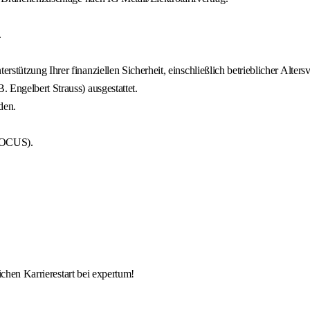
.
stützung Ihrer finanziellen Sicherheit, einschließlich betrieblicher Alter
 Engelbert Strauss) ausgestattet.
den.
 FOCUS).
ichen Karrierestart bei expertum!