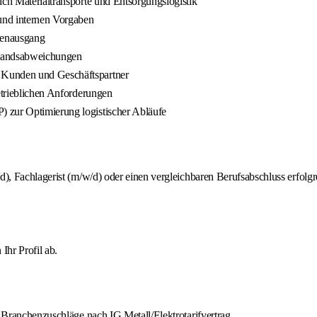
ich Materialtransporte und Entsorgungslogistik
nd internen Vorgaben
renausgang
standsabweichungen
 Kunden und Geschäftspartner
betrieblichen Anforderungen
 zur Optimierung logistischer Abläufe
d), Fachlagerist (m/w/d) oder einen vergleichbaren Berufsabschluss erfolg
Ihr Profil ab.
d Branchenzuschläge nach IG Metall/Elektrotarifvertrag.