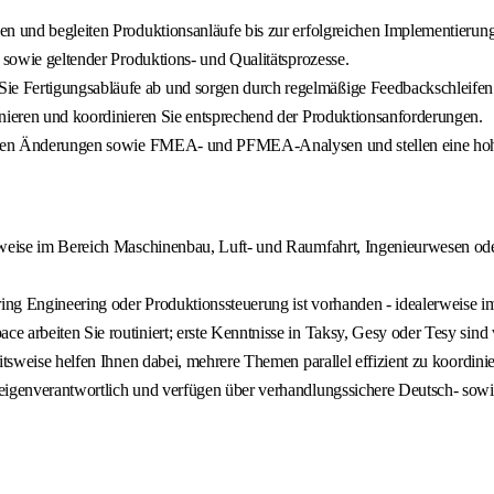
en und begleiten Produktionsanläufe bis zur erfolgreichen Implementierun
 sowie geltender Produktions- und Qualitätsprozesse.
 Fertigungsabläufe ab und sorgen durch regelmäßige Feedbackschleifen f
inieren und koordinieren Sie entsprechend der Produktionsanforderungen.
iellen Änderungen sowie FMEA- und PFMEA-Analysen und stellen eine hoh
weise im Bereich Maschinenbau, Luft- und Raumfahrt, Ingenieurwesen oder 
ng Engineering oder Produktionssteuerung ist vorhanden - idealerweise im
 arbeiten Sie routiniert; erste Kenntnisse in Taksy, Gesy oder Tesy sind 
itsweise helfen Ihnen dabei, mehrere Themen parallel effizient zu koordinie
eigenverantwortlich und verfügen über verhandlungssichere Deutsch- sowi