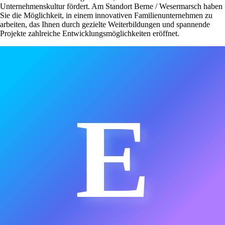
Unternehmenskultur fördert. Am Standort Berne / Wesermarsch haben
Sie die Möglichkeit, in einem innovativen Familienunternehmen zu
arbeiten, das Ihnen durch gezielte Weiterbildungen und spannende
Projekte zahlreiche Entwicklungsmöglichkeiten eröffnet.
E