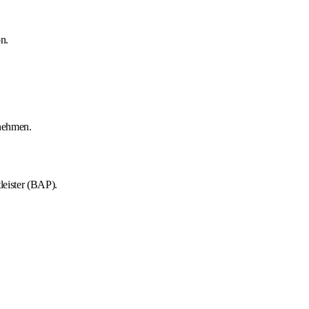
n.
unehmen.
leister (BAP).