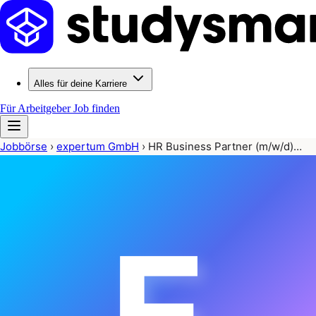
Alles für deine Karriere
Für Arbeitgeber
Job finden
Jobbörse
›
expertum GmbH
›
HR Business Partner (m/w/d)…
E