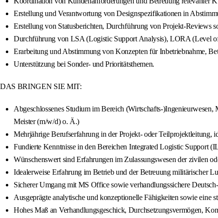
Koordination von Kundenanforderungen und Betreuung relevanter Kun
Erstellung und Verantwortung von Designspezifikationen in Abstimm
Erstellung von Statusberichten, Durchführung von Projekt-Reviews
Durchführung von LSA (Logistic Support Analysis), LORA (Level of
Erarbeitung und Abstimmung von Konzepten für Inbetriebnahme, Be
Unterstützung bei Sonder- und Prioritätsthemen.
DAS BRINGEN SIE MIT:
Abgeschlossenes Studium im Bereich (Wirtschafts-)Ingenieurwesen, M
Meister (m/w/d) o. Ä.)
Mehrjährige Berufserfahrung in der Projekt- oder Teilprojektleitung, 
Fundierte Kenntnisse in den Bereichen Integrated Logistic Support (I
Wünschenswert sind Erfahrungen im Zulassungswesen der zivilen oder 
Idealerweise Erfahrung im Betrieb und der Betreuung militärischer Lu
Sicherer Umgang mit MS Office sowie verhandlungssichere Deutsch- 
Ausgeprägte analytische und konzeptionelle Fähigkeiten sowie eine str
Hohes Maß an Verhandlungsgeschick, Durchsetzungsvermögen, Komm