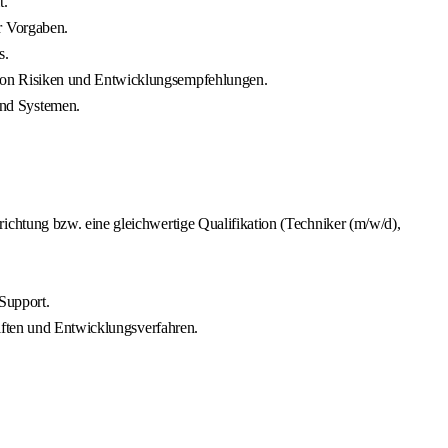
t.
r Vorgaben.
s.
von Risiken und Entwicklungsempfehlungen.
und Systemen.
chtung bzw. eine gleichwertige Qualifikation (Techniker (m/w/d),
 Support.
iften und Entwicklungsverfahren.