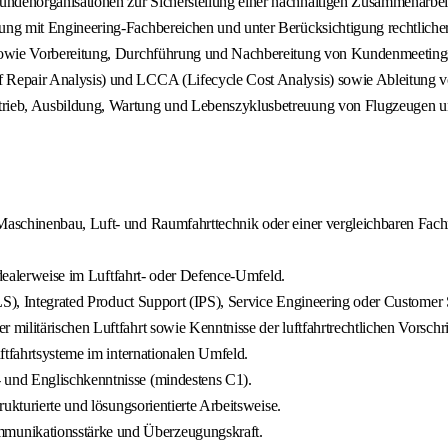
denorganisationen zur Sicherstellung einer nachhaltigen Zusammenarbei
ung mit Engineering-Fachbereichen und unter Berücksichtigung rechtliche
 sowie Vorbereitung, Durchführung und Nachbereitung von Kundenmeeting
 Repair Analysis) und LCCA (Lifecycle Cost Analysis) sowie Ableitung 
trieb, Ausbildung, Wartung und Lebenszyklusbetreuung von Flugzeugen 
aschinenbau, Luft- und Raumfahrttechnik oder einer vergleichbaren Fachri
idealerweise im Luftfahrt- oder Defence-Umfeld.
LS), Integrated Product Support (IPS), Service Engineering oder Customer
militärischen Luftfahrt sowie Kenntnisse der luftfahrtrechtlichen Vorschr
ftfahrtsysteme im internationalen Umfeld.
und Englischkenntnisse (mindestens C1).
ukturierte und lösungsorientierte Arbeitsweise.
unikationsstärke und Überzeugungskraft.