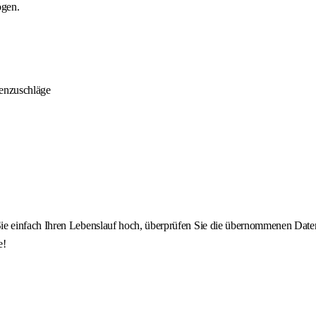
ögen.
henzuschläge
 einfach Ihren Lebenslauf hoch, überprüfen Sie die übernommenen Daten u
e!