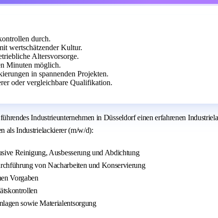
kontrollen durch.
it wertschätzender Kultur.
triebliche Altersvorsorge.
n Minuten möglich.
kierungen in spannenden Projekten.
rer oder vergleichbare Qualifikation.
in führendes Industrieunternehmen in Düsseldorf einen erfahrenen Industri
n als Industrielackierer (m/w/d):
klusive Reinigung, Ausbesserung und Abdichtung
Durchführung von Nacharbeiten und Konservierung
hen Vorgaben
ätskontrollen
nlagen sowie Materialentsorgung