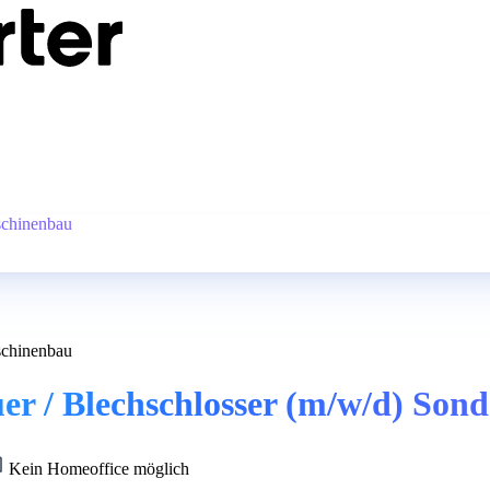
schinenbau
schinenbau
uer / Blechschlosser (m/w/d) So
Kein Homeoffice möglich