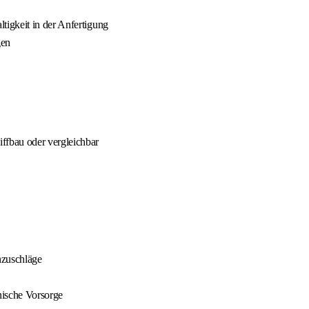
igkeit in der Anfertigung
gen
ffbau oder vergleichbar
nzuschläge
nische Vorsorge