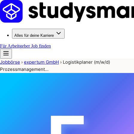
Alles für deine Karriere
Für Arbeitgeber
Job finden
Jobbörse
›
expertum GmbH
›
Logistikplaner (m/w/d)
Prozessmanagement…