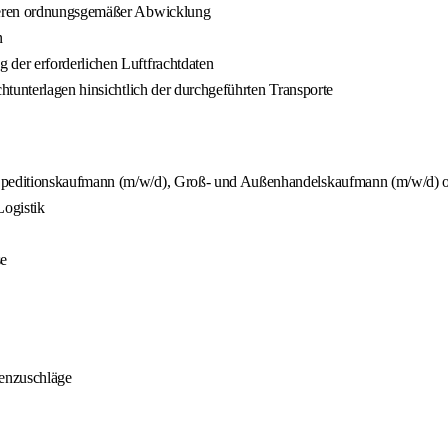
 deren ordnungsgemäßer Abwicklung
n
der erforderlichen Luftfrachtdaten
tunterlagen hinsichtlich der durchgeführten Transporte
peditionskaufmann (m/w/d), Groß- und Außenhandelskaufmann (m/w/d) ode
Logistik
se
henzuschläge