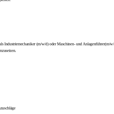
 als Industriemechaniker (m/w/d) oder Maschinen- und Anlagenführer(m/w/d
mzusetzen.
nzuschläge