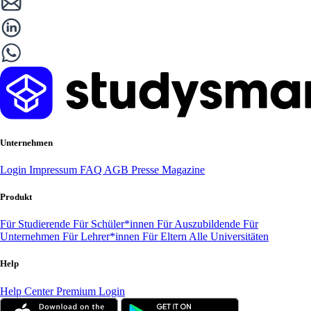
Unternehmen
Login
Impressum
FAQ
AGB
Presse
Magazine
Produkt
Für Studierende
Für Schüler*innen
Für Auszubildende
Für
Unternehmen
Für Lehrer*innen
Für Eltern
Alle Universitäten
Help
Help Center
Premium Login