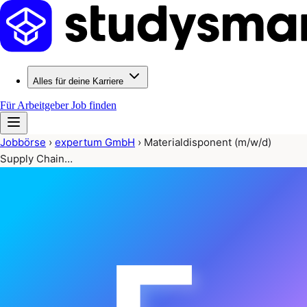
Alles für deine Karriere
Für Arbeitgeber
Job finden
Jobbörse
›
expertum GmbH
›
Materialdisponent (m/w/d)
Supply Chain…