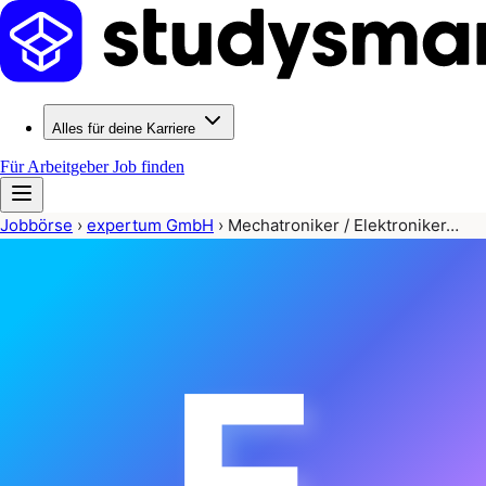
Alles für deine Karriere
Für Arbeitgeber
Job finden
Jobbörse
›
expertum GmbH
›
Mechatroniker / Elektroniker…
E